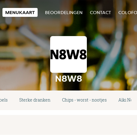
MENUKAART
BEOORDELINGEN
CONTACT
COLOF
N8W8
bels
Sterke dranken
Chips - worst - nootjes
Aïki Nood