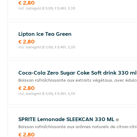
€ 2,80
incl. statiegeld (€ 0,00), € 8,48/l, 0,33l
Lipton Ice Tea Green
€ 2,80
incl. statiegeld (€ 0,00), € 8,48/l, 0,33l
Coca-Cola Zero Sugar Coke Soft drink 330 m
Boisson rafraîchissante aux extraits végétaux, avec édulc
€ 2,80
incl. statiegeld (€ 0,00), € 8,48/l, 0,33l
SPRITE Lemonade SLEEKCAN 330 ML
Boisson rafraîchissante aux arômes naturels de citron-citr
€ 2,80