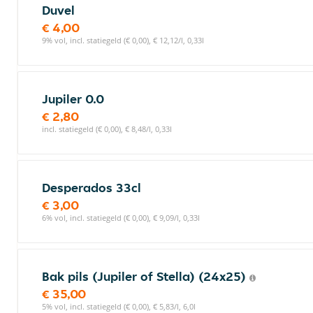
Duvel
€ 4,00
9% vol, incl. statiegeld (€ 0,00), € 12,12/l, 0,33l
Jupiler 0.0
€ 2,80
incl. statiegeld (€ 0,00), € 8,48/l, 0,33l
Desperados 33cl
€ 3,00
6% vol, incl. statiegeld (€ 0,00), € 9,09/l, 0,33l
Bak pils (Jupiler of Stella) (24x25)
€ 35,00
5% vol, incl. statiegeld (€ 0,00), € 5,83/l, 6,0l