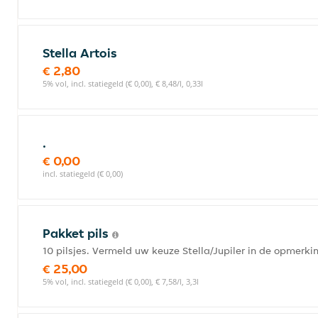
Stella Artois
€ 2,80
5% vol, incl. statiegeld (€ 0,00), € 8,48/l, 0,33l
.
€ 0,00
incl. statiegeld (€ 0,00)
Pakket pils
10 pilsjes. Vermeld uw keuze Stella/Jupiler in de opmerki
€ 25,00
5% vol, incl. statiegeld (€ 0,00), € 7,58/l, 3,3l