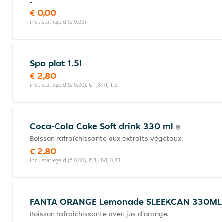
.
€ 0,00
incl. statiegeld (€ 0,00)
Spa plat 1.5l
€ 2,80
incl. statiegeld (€ 0,00), € 1,87/l, 1,5l
Coca-Cola Coke Soft drink 330 ml
Boisson rafraîchissante aux extraits végétaux.
€ 2,80
incl. statiegeld (€ 0,00), € 8,48/l, 0,33l
FANTA ORANGE Lemonade SLEEKCAN 330M
Boisson rafraîchissante avec jus d'orange.