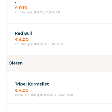
.
€ 0,10
incl. statiegeld (€ 0,00), € 1,00/l, 0,1l
Red Bull
€ 4,00
incl. statiegeld (€ 0,00), € 16,00/l, 0,25l
Bieren
Tripel Karmeliet
€ 4,00
8% vol, incl. statiegeld (€ 0,00), € 12,12/l, 0,33l