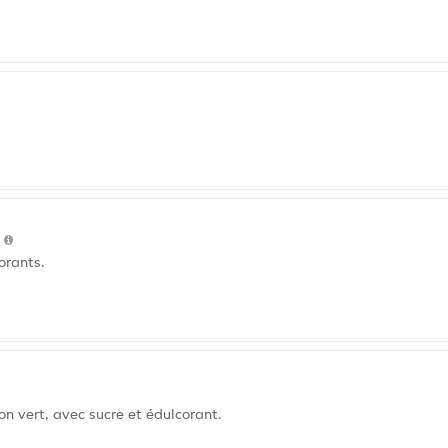
l
orants.
on vert, avec sucre et édulcorant.