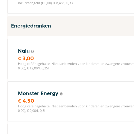
incl. statiegeld (€ 0,00), € 8,48/l, 0,33l
Energiedranken
Nalu
€ 3,00
Hoog cafeïnegehalte. Niet aanbevolen voor kinderen en zwangere vrouwen o
0,00), € 12,00/l, 0,25l
Monster Energy
€ 4,50
Hoog cafeïnegehalte. Niet aanbevolen voor kinderen en zwangere vrouwen o
0,00), € 9,00/l, 0,5l