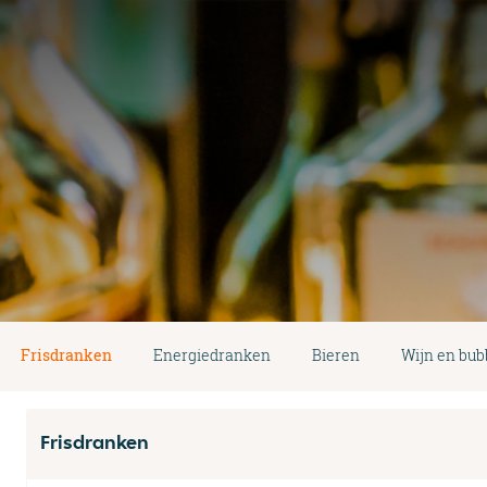
Frisdranken
Energiedranken
Bieren
Wijn en bub
Frisdranken