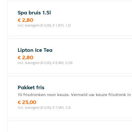
Spa bruis 1.5l
€ 2,80
incl. statiegeld (€ 0,00), € 1,87/l, 1,5l
Lipton Ice Tea
€ 2,80
incl. statiegeld (€ 0,00), € 8,48/l, 0,33l
Pakket fris
10 frisdranken naar keuze. Vermeld uw keuze frisdrank i
€ 25,00
incl. statiegeld (€ 0,00), € 7,58/l, 3,3l